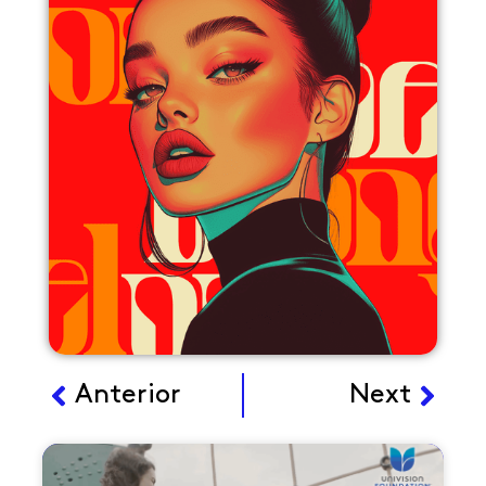
Ant
Sigu
Anterior
Next