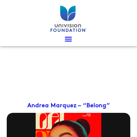
Ir
al
contenido
Andrea Marquez – “Belong”