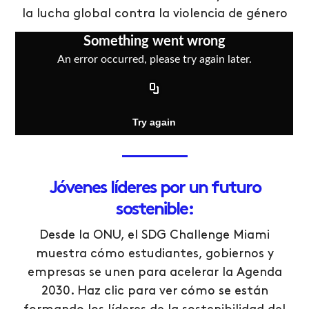
parte de nuestra
la lucha global contra la violencia de género
comunidad
Jóvenes líderes por un futuro
sostenible:
Desde la ONU, el SDG Challenge Miami
muestra cómo estudiantes, gobiernos y
empresas se unen para acelerar la Agenda
2030. Haz clic para ver cómo se están