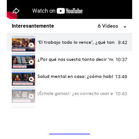
Interesantemente
6 Vídeos
9:42
'El trabajo todo lo vence', ¿qué tan serio deb
10:37
¿Por qué nos cuesta tanto decir 'no'? Aprende 
13:49
Salud mental en casa: ¿cómo hablar sobre el 
10:40
¡Échale ganas!: ¿es correcto usar esta frase 
11:39
Escribirle una carta a tu yo del pasado, puede
12:41
¿Cómo cuidar de ti, y de tu entorno al mismo