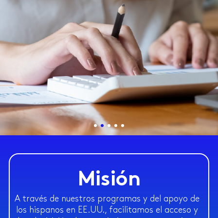
Mobilidad
económica
Misión
¡Promovemos la movilidad
A través de nuestros programas y del apoyo de
social y económica a través de
los hispanos en EE.UU., facilitamos el acceso y
recursos educativos!