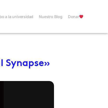
o a la universidad
Nuestro Blog
Donar
al Synapse»