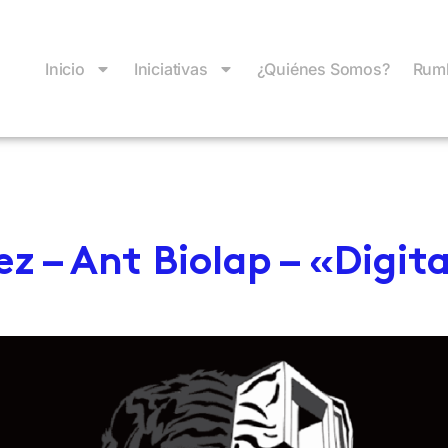
Inicio
Iniciativas
¿Quiénes Somos?
Rumb
ez – Ant Biolap – «Digit