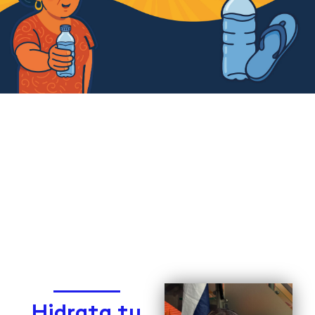
Hidratarse es tarea de todos los días.
Bebe agua. Mantén mente y cuerpo al
100%.
Hidrata tu