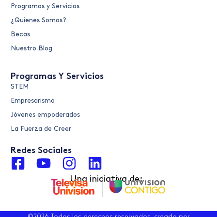
Programas y Servicios
¿Quienes Somos?
Becas
Nuestro Blog
Programas Y Servicios
STEM
Empresarismo
Jóvenes empoderados
La Fuerza de Creer
Redes Sociales
F
Y
I
L
a
o
n
i
Una iniciativa de:
c
u
s
n
e
t
t
k