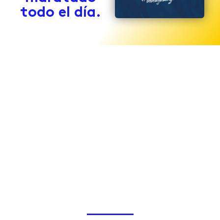
todo el día.
Tu horóscopo de hidratación te está
esperando. Averigua lo que dicen los
astros
Ver aquí