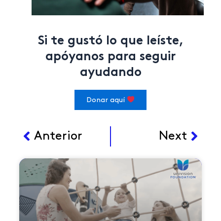
Si te gustó lo que leíste,
apóyanos para seguir
ayudando
Donar aquí
Ant
Sigu
Anterior
Next