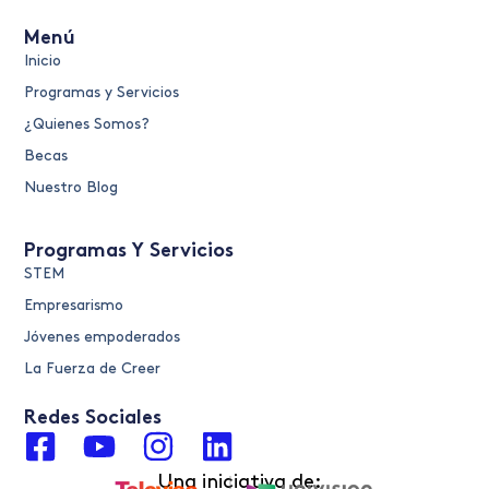
Menú
Inicio
Programas y Servicios
¿Quienes Somos?
Becas
Nuestro Blog
Programas Y Servicios
STEM
Empresarismo
Jóvenes empoderados
La Fuerza de Creer
Redes Sociales
F
Y
I
L
a
o
n
i
Una iniciativa de: