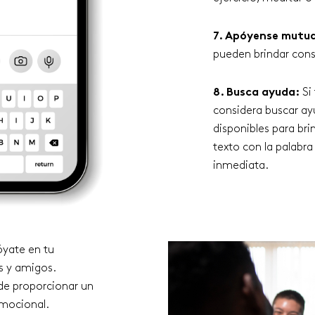
7. Apóyense mutu
pueden brindar cons
8. Busca ayuda:
Si 
considera buscar ayu
disponibles para br
texto con la palabr
inmediata.
yate en tu
s y amigos.
de proporcionar un
emocional.