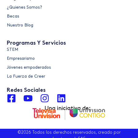
¿Quienes Somos?
Becas
Nuestro Blog
Programas Y Servicios
STEM
Empresarismo
Jóvenes empoderados
La Fuerza de Creer
Redes Sociales
F
Y
I
L
a
o
n
i
Una iniciativa de:
c
u
s
n
e
t
t
k
b
u
a
e
©2026 Todos los derechos reservados, creado por