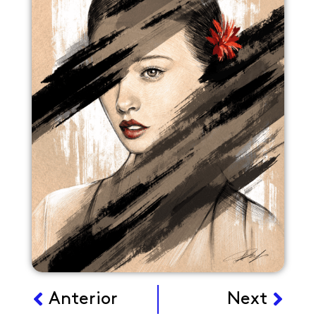
Ant
Sigu
Anterior
Next