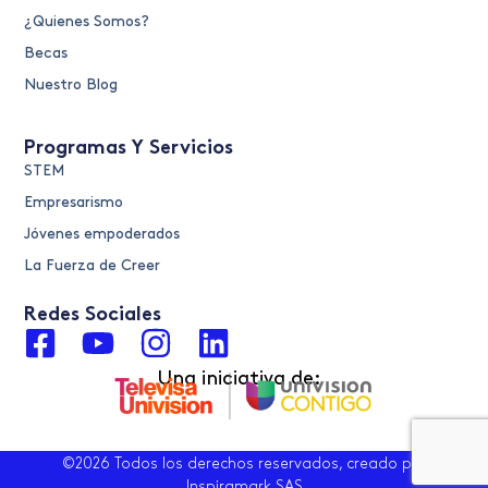
¿Quienes Somos?
Becas
Nuestro Blog
Programas Y Servicios
STEM
Empresarismo
Jóvenes empoderados
La Fuerza de Creer
Redes Sociales
F
Y
I
L
a
o
n
i
Una iniciativa de:
c
u
s
n
e
t
t
k
b
u
a
e
©2026 Todos los derechos reservados, creado por
Inspiramark SAS