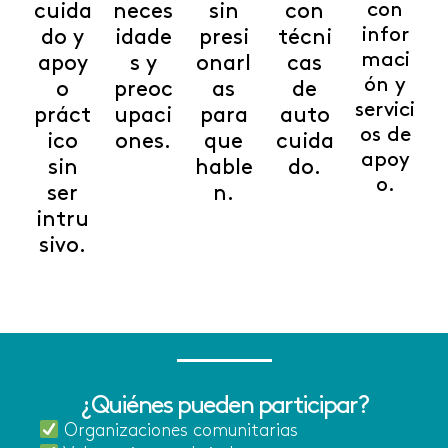
con
cuida
neces
sin
con
infor
do y
idade
presi
técni
maci
apoy
s y
onarl
cas
ón y
o
preoc
as
de
servici
práct
upaci
para
auto
os de
ico
ones.
que
cuida
apoy
sin
hable
do.
o.
ser
n.
intru
sivo.
¿Quiénes pueden participar?
Organizaciones comunitarias