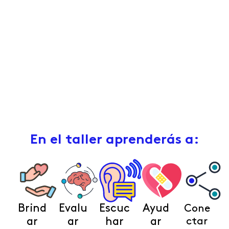
voluntarios en primero auxilios
psicológicos.
Quiero aprender
En el taller aprenderás a:
Brind
Evalu
Escuc
Ayud
Cone
ar
ar
har
ar
ctar